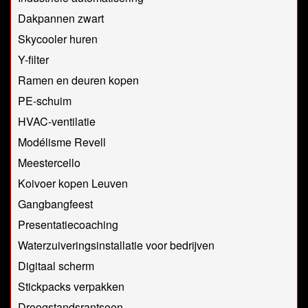
Dakpannen zwart
Skycooler huren
Y-filter
Ramen en deuren kopen
PE-schuim
HVAC-ventilatie
Modélisme Revell
Meestercello
Koivoer kopen Leuven
Gangbangfeest
Presentatiecoaching
Waterzuiveringsinstallatie voor bedrijven
Digitaal scherm
Stickpacks verpakken
Droogstandsrantsoen