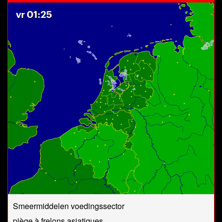
Smeermiddelen voedingssector
piège à frelons asiatiques