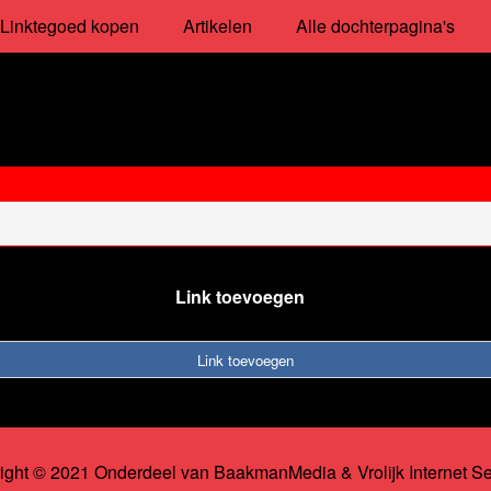
Linktegoed kopen
Artikelen
Alle dochterpagina's
Link toevoegen
Link toevoegen
ight © 2021 Onderdeel van
BaakmanMedia
&
Vrolijk Internet S