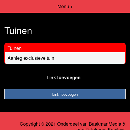
Menu +
Tuinen
Tuinen
Aanleg exclusieve tuin
Link toevoegen
Link toevoegen
Copyright © 2021 Onderdeel van
BaakmanMedia
&
Vrolijk Internet Services