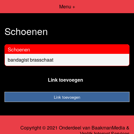
Menu +
Schoenen
Schoenen
bandagist brasschaat
Link toevoegen
Link toevoegen
Copyright © 2021 Onderdeel van
BaakmanMedia
&
Vrolijk Internet Services