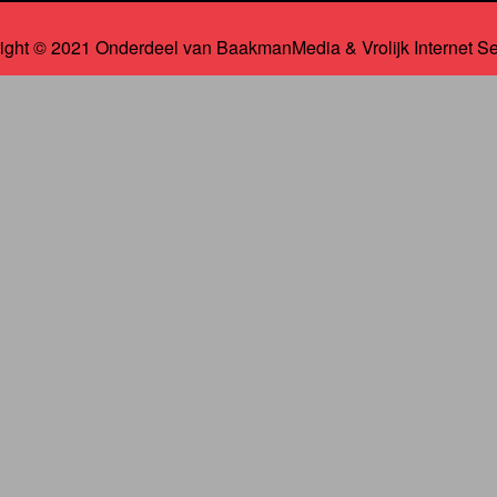
ight © 2021 Onderdeel van
BaakmanMedia
&
Vrolijk Internet S