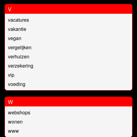
V
vacatures
vakantie
vegan
vergelijken
verhuizen
verzekering
vip
voeding
W
webshops
wonen
www