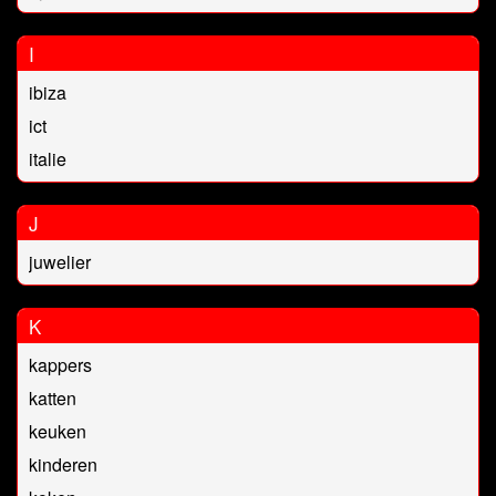
I
ibiza
ict
italie
J
juwelier
K
kappers
katten
keuken
kinderen