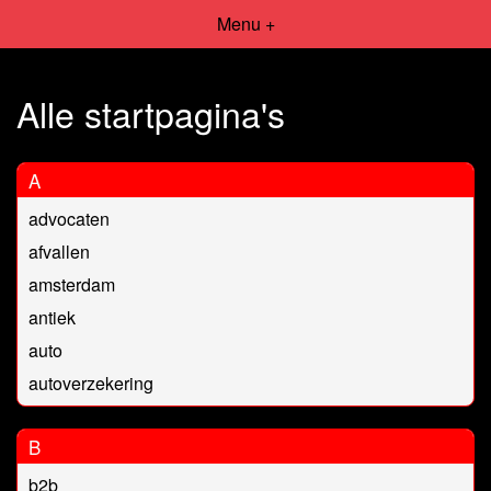
Menu +
Alle startpagina's
A
advocaten
afvallen
amsterdam
antiek
auto
autoverzekering
B
b2b