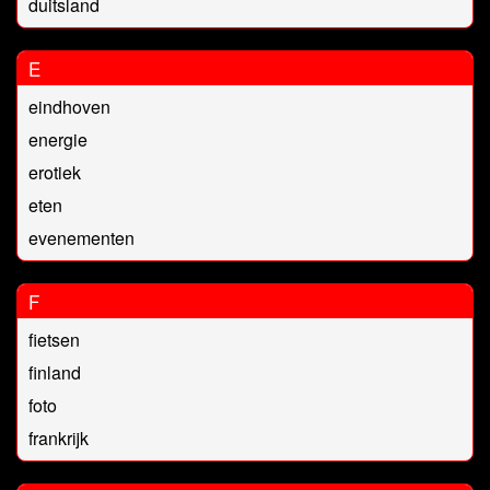
duitsland
E
eindhoven
energie
erotiek
eten
evenementen
F
fietsen
finland
foto
frankrijk