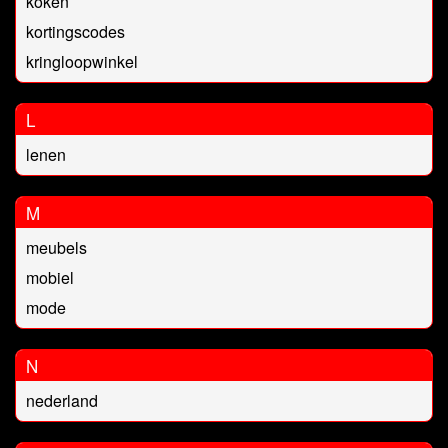
koken
kortingscodes
kringloopwinkel
L
lenen
M
meubels
mobiel
mode
N
nederland