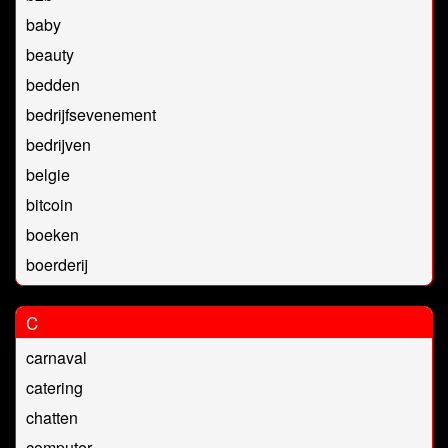
baby
beauty
bedden
bedrijfsevenement
bedrijven
belgie
bitcoin
boeken
boerderij
C
carnaval
catering
chatten
computer