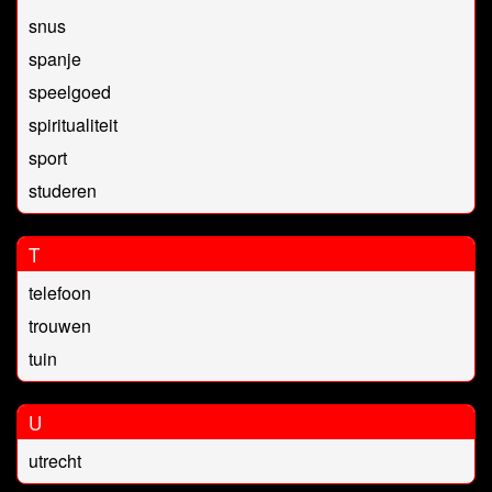
snus
spanje
speelgoed
spiritualiteit
sport
studeren
T
telefoon
trouwen
tuin
U
utrecht