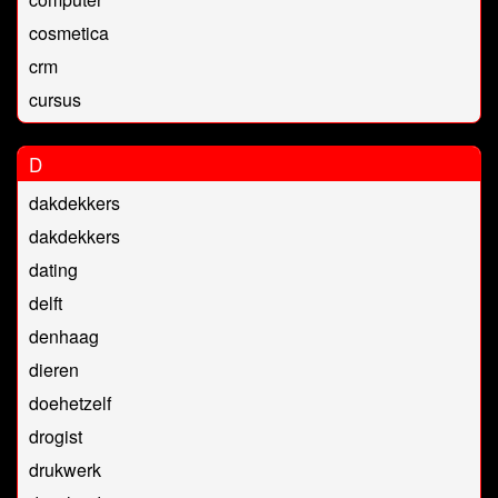
cosmetica
crm
cursus
D
dakdekkers
dakdekkers
dating
delft
denhaag
dieren
doehetzelf
drogist
drukwerk