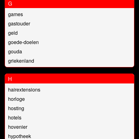
G
games
gastouder
geld
goede-doelen
gouda
griekenland
H
hairextensions
horloge
hosting
hotels
hovenier
hypotheek