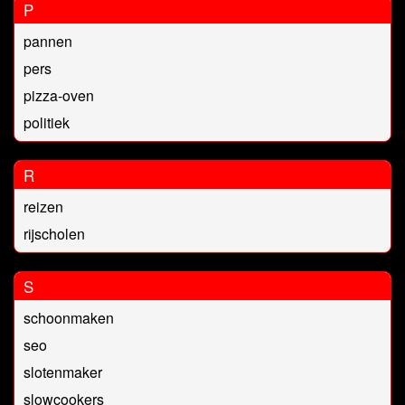
P
pannen
pers
pizza-oven
politiek
R
reizen
rijscholen
S
schoonmaken
seo
slotenmaker
slowcookers