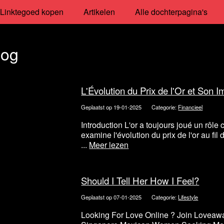
Linktegoed kopen
Artikelen
Alle dochterpagina's
log
L'Évolution du Prix de l'Or et Son 
Geplaatst op 19-01-2025
Categorie:
Financieel
Introduction L'or a toujours joué un rôle
examine l'évolution du prix de l'or au fi
...
Meer lezen
Should I Tell Her How I Feel?
Geplaatst op 07-01-2025
Categorie:
Lifestyle
Looking For Love Online ? Join Loveaw