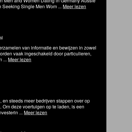
n Men and Women Dating in Germany Aussie
Seeking Single Men Wom ...
Meer lezen
id
verzamelen van informatie en bewijzen in zowel
worden vaak ingeschakeld door particulieren,
 ...
Meer lezen
oe, en steeds meer bedrijven stappen over op
. Om deze voertuigen op te laden, is een
vesterin ...
Meer lezen