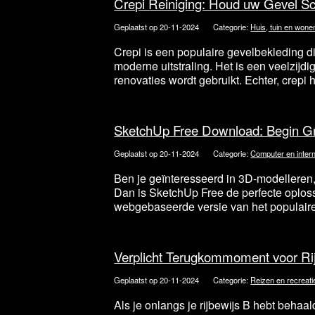
Crepi Reiniging: Houd uw Gevel S
Geplaatst op 20-11-2024
Categorie:
Huis, tuin en wone
Crepi is een populaire gevelbekleding d
moderne uitstraling. Het is een veelzijdi
renovaties wordt gebruikt. Echter, crepi 
SketchUp Free Download: Begin Gr
Geplaatst op 20-11-2024
Categorie:
Computer en inter
Ben je geïnteresseerd in 3D-modelleren
Dan is SketchUp Free de perfecte oploss
webgebaseerde versie van het populaire
Verplicht Terugkommoment voor Ri
Geplaatst op 20-11-2024
Categorie:
Reizen en recreati
Als je onlangs je rijbewijs B hebt behaal