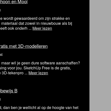
choon en Mooi
n
ie wordt gewaardeerd om zijn strakke en
g materiaal dat zowel in nieuwbouw als bij
heeft ook onderh ...
Meer lezen
atis met 3D-modelleren
net
, maar wil je geen dure software aanschaffen?
ing voor jou. SketchUp Free is de gratis,
 3D-tekenpro ...
Meer lezen
jbewijs B
e
d, dan ben je wellicht al op de hoogte van het