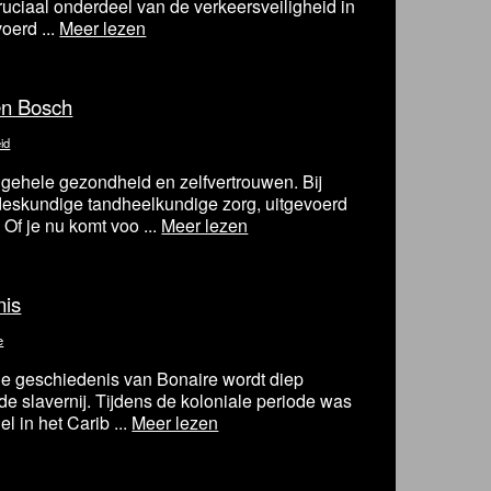
ruciaal onderdeel van de verkeersveiligheid in
oerd ...
Meer lezen
en Bosch
id
algehele gezondheid en zelfvertrouwen. Bij
deskundige tandheelkundige zorg, uitgevoerd
Of je nu komt voo ...
Meer lezen
nis
e
e geschiedenis van Bonaire wordt diep
de slavernij. Tijdens de koloniale periode was
 in het Carib ...
Meer lezen