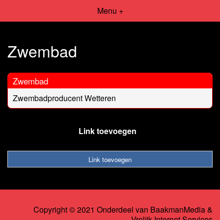
Menu +
Zwembad
Zwembad
Zwembadproducent Wetteren
Link toevoegen
Link toevoegen
Copyright © 2021 Onderdeel van
BaakmanMedia
&
Vrolijk Internet Services