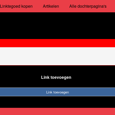
Linktegoed kopen
Artikelen
Alle dochterpagina's
Link toevoegen
Link toevoegen