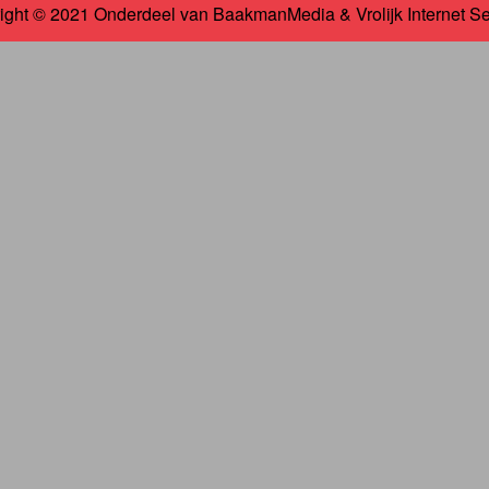
ight © 2021 Onderdeel van
BaakmanMedia
&
Vrolijk Internet S