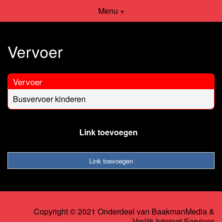
Menu +
Vervoer
Vervoer
Busvervoer kinderen
Link toevoegen
Link toevoegen
Copyright © 2021 Onderdeel van
BaakmanMedia
&
Vrolijk Internet Services