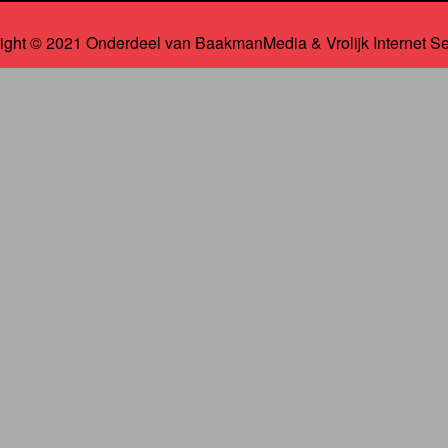
ight © 2021 Onderdeel van
BaakmanMedia
&
Vrolijk Internet S