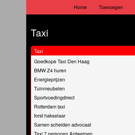
Home
Toevoegen
Taxi
Taxi
Goedkope Taxi Den Haag
BMW Z4 huren
Energieprijzen
Tuinmeubelen
Sportvoedingdirect
Rotterdam taxi
forst hakselaar
Samen scheiden advocaat
Taxi 7 personen Antwerpen