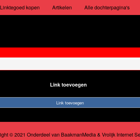
Linktegoed kopen
Artikelen
Alle dochterpagina's
Link toevoegen
Link toevoegen
ight © 2021 Onderdeel van
BaakmanMedia
&
Vrolijk Internet S