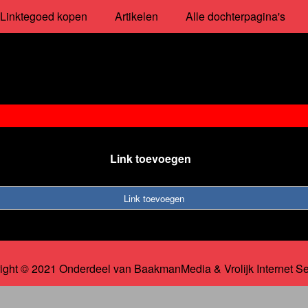
Linktegoed kopen
Artikelen
Alle dochterpagina's
Link toevoegen
Link toevoegen
ight © 2021 Onderdeel van
BaakmanMedia
&
Vrolijk Internet S