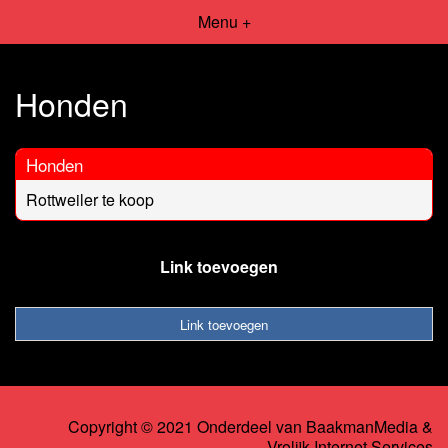
Menu +
Honden
Honden
Rottweiler te koop
Link toevoegen
Link toevoegen
Copyright © 2021 Onderdeel van
BaakmanMedia
&
Vrolijk Internet Services