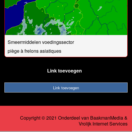
Smeermiddelen voedingssector
piège à frelons asiatiques
Link toevoegen
Link toevoegen
Copyright © 2021 Onderdeel van
BaakmanMedia
&
Vrolijk Internet Services