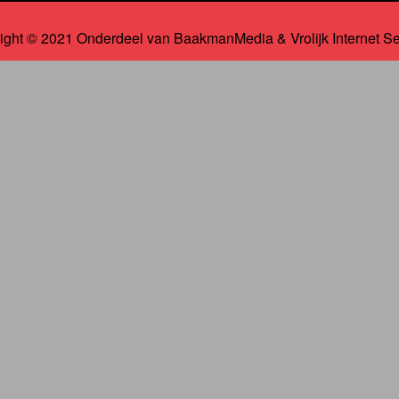
ight © 2021 Onderdeel van
BaakmanMedia
&
Vrolijk Internet S