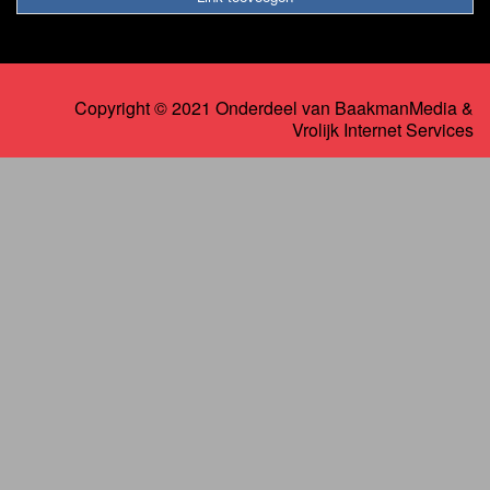
Copyright © 2021 Onderdeel van
BaakmanMedia
&
Vrolijk Internet Services